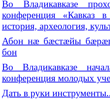
Во Владикавказе прох
конференция «Кавказ 
история, археология, куль
Абон нæ бæстæйы бæрæ
бон
Во Владикавказе нача
конференция молодых уч
Дать в руки инструменты..