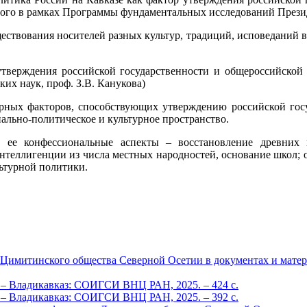
ного в рамках Программы фундаментальных исследований Прези
ествования носителей разных культур, традиций, исповеданий 
тверждения российской государственности и общероссийской
их наук, проф. З.В. Канукова)
урных факторов, способствующих утверждению российской гос
иально-политическое и культурное пространство.
, ее конфессиональные аспекты – восстановление древних и
нтеллигенции из числа местных народностей, основание школ; 
ьтурной политики.
Цимитинского общества Северной Осетии в документах и материа
ва. – Владикавказ: СОИГСИ ВНЦ РАН, 2025. – 424 c.
ва. – Владикавказ: СОИГСИ ВНЦ РАН, 2025. – 392 c.