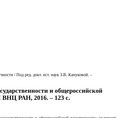
сти / Под ред. докт. ист. наук З.В. Кануковой. –
осударственности и общероссийской
 ВНЦ РАН, 2016. – 123 с.
 государственности и общероссийской идентичности» включает