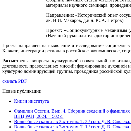
материалы научного семинара, проведен
Направление: «Исторический опыт сосущ
ак. Н.И. Макаров, д.и.н. Ю.А. Петров)
Проект: «Социокультурные механизмы у
(Научный руководитель доктор историческ
Проект направлен на выявление и исследование социокульт
Кавказе, интеграции региона в российское экономическое, соц
Рассмотрены вопросы культурно-образовательной политики
деятельность православных миссий; формирование духовной и
культурно доминирующей группы, проводника российской кул
скачать PDF
Новые публикации
Книги института
Фамилии Осетии. Вып. 4. Сборник сведений о фамилиях 
ВНЦ РАН, 2024. – 502 с.
Волшебные сказки : в 2-х томах. Т. 2 / сост. Д. В. Сокае
Волшебные сказки : в 2-х томах. Т. 1 / сост. Д. В. Сокае