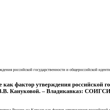
ждения российской государственности и общероссийской идентично
е как фактор утверждения российской г
к З.В. Кануковой. – Владикавказ: СОИГСИ
литика России на Кавказе как фактор утверждения российской