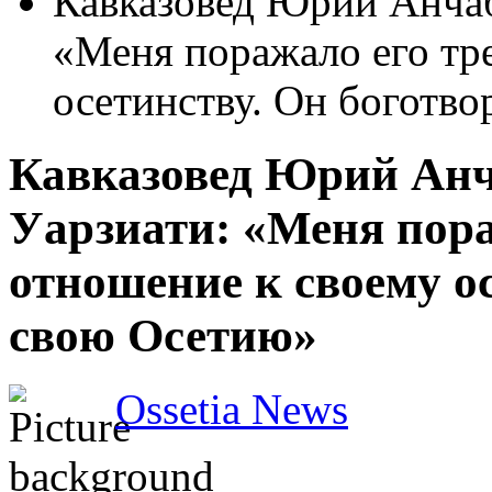
Кавказовед Юрий Анчаб
«Меня поражало его тр
осетинству. Он боготв
Кавказовед Юрий Анч
Уарзиати: «Меня пора
отношение к своему о
свою Осетию»
Ossetia News