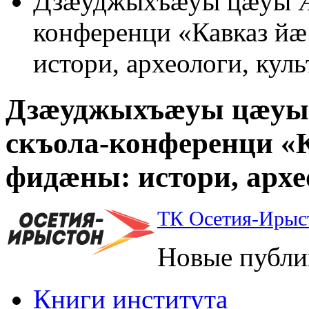
Дзæуджыхъæуы цæуы Æ
конференци «Кавказ й
истори, археологи, кул
Дзæуджыхъæуы цæуы
скъола-конференци «
фидæны: истори, архе
ТК Осетия-Ирыс
Новые публи
Книги института