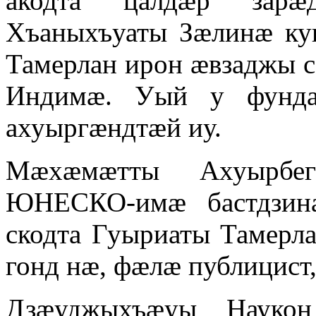
акодта цалдӕр зарӕ
Хъаныхъуаты Зӕлинӕ ку
Тамерлан ирон ӕвзаджы 
Индимӕ. Уый у фундам
ахуыргӕндтӕй иу.
Мӕхӕмӕтты Ахуырбе
ЮНЕСКО-имӕ бастдзин
скодта Гуыриаты Тамерл
гонд нӕ, фӕлӕ публицист,
Дзӕуджыхъӕуы Наукон