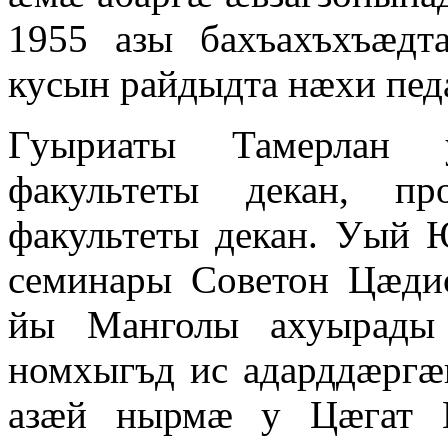
1955 азы бахъахъхъӕдт
кусын райдыдта нӕхи пед
Гуыриаты Тамерлан 
факультеты декан, про
факультеты декан. Уы
семинары Советон Цӕд
йы Манголы ахуырады 
номхыгъд ис адарддӕргӕ
азӕй нырмӕ у Цӕгат И