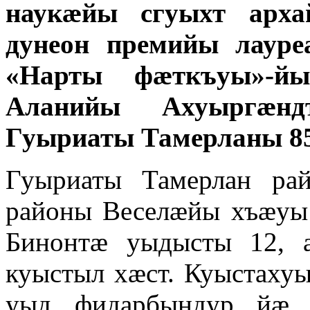
наукӕйы сгуыхт арха
дунеон премийы лаур
«Нарты фӕткъуы»-й
Аланийы Ахуыргӕнд
Гуыриаты Тамерланы 85
Гуыриаты Тамерлан ра
районы Веселӕйы хъӕуы
Бинонтӕ уыдысты 12, 
куыстыл хӕст. Куыстаху
уыд фидарбындур йӕ 