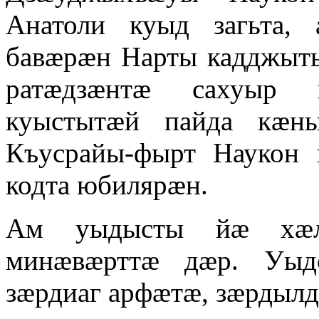
Анатоли куыд загьта,
бавӕрӕн Нарты кадджыт
ратӕдзӕнтӕ сахуыр
куыстытӕй пайда кӕн
Къусрайы-фырт Наукон 
кодта юбилярӕн.
Ам уыдысты йӕ хӕл
минӕвӕрттӕ дӕр. Уыд
зӕрдиаг арфӕтӕ, зӕрдыл