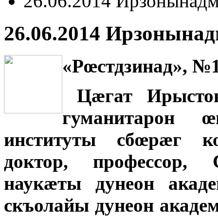
26.06.2014 Ирзонынадм
26.06.2014 Ирзонына
«Рœстдзинад», №1
Цӕгат Ирысто
гуманитарон 
институты сбœрӕг к
доктор, профессор,
наукӕты дунеон акад
скъолайы дунеон акаде