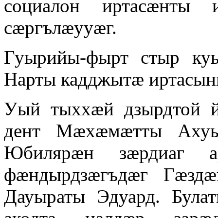
социалон иртасӕнты 
сӕргълӕууӕг.
Гуырийы-фырт стыр ку
Нарты кадджытӕ иртасын
Уый тыххӕй дзырдтой 
дент Мӕхӕмӕтты Ахуы
Юбилярӕн зӕрдиаг а
фӕндырдзӕгъдӕг Гӕздӕ
Дауыраты Эдуард. Бул