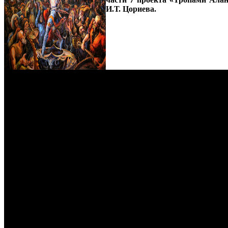
И.Т. Цориева.