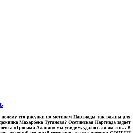
ь
и почему его рисунки по мотивам Нартиады так важны для
художника Махарбека Туганова?
Осетинская Нартиада задает
проекта «Тропами Алании» мы увидим, удалось ли им это…
В
наук, ведущий научный сотрудник отдела истории СОИГСИ