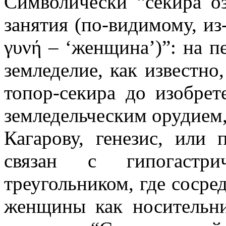
Cимволически “секира о
занятия (по-видимому, из-
γυνή – ‘женщина’)”: на 
земледелие, как известно
топор-секира до изобре
земледельческим орудием,
Кагарову, генезис, или 
связан с гипогастри
треугольником, где соср
женщины как носительни