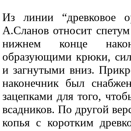
Из линии “древковое о
А.Сланов относит спетум
нижнем конце након
образующими крюки, си
и загнутыми вниз. Прик
наконечник был снабже
зацепками для того, чтоб
всадников. По другой вер
копья с коротким древк