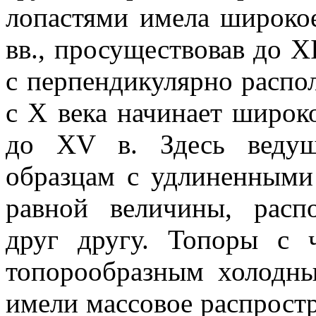
лопастями имела широкое
вв., просуществовав до XI
с перпендикулярно распо
с X века начинает широк
до XV в. Здесь ведущ
образцам с удлиненными
равной величины, расп
друг другу. Топоры с
топорообразным холодн
имели массовое распростра